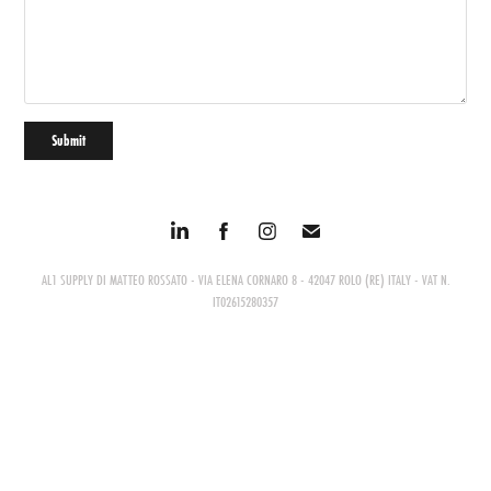
Submit
AL1 SUPPLY DI MATTEO ROSSATO - VIA ELENA CORNARO 8 - 42047 ROLO (RE) ITALY - VAT N.
IT02615280357